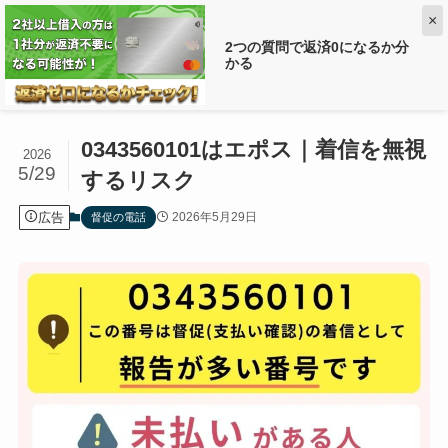
×
2つの質問で返済0になるか分
かる
ホーム
督促の電話
0343560101はエポス｜着信を無視
2026
5/29
するリスク
広告
2026年5月29日
督促の電話