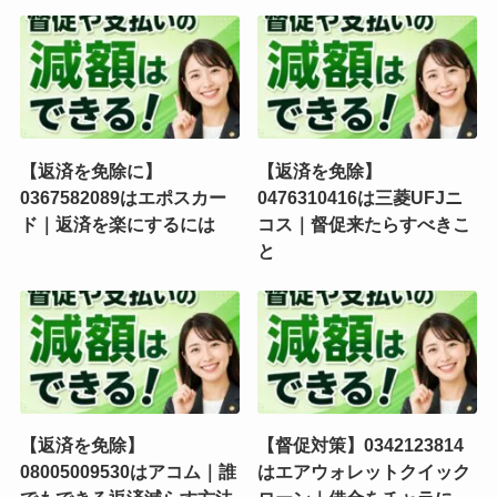
【返済を免除に】
【返済を免除】
0367582089はエポスカー
0476310416は三菱UFJニ
ド｜返済を楽にするには
コス｜督促来たらすべきこ
と
【返済を免除】
【督促対策】0342123814
08005009530はアコム｜誰
はエアウォレットクイック