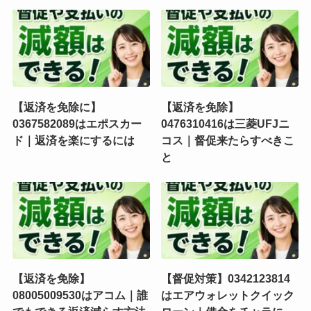
【返済を免除に】
【返済を免除】
0367582089はエポスカー
0476310416は三菱UFJニ
ド｜返済を楽にするには
コス｜督促来たらすべきこ
と
【返済を免除】
【督促対策】0342123814
08005009530はアコム｜誰
はエアウォレットクイック