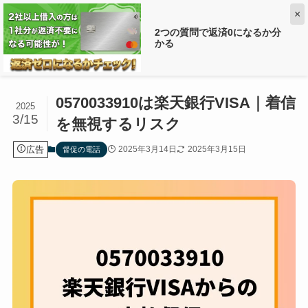
×
2つの質問で返済0になるか分
かる
ホーム
督促の電話
0570033910は楽天銀行VISA｜着信
2025
3/15
を無視するリスク
広告
2025年3月14日
2025年3月15日
督促の電話